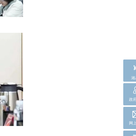
湘
政
网