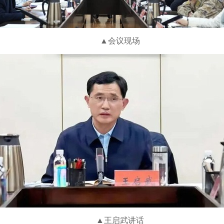
▲会议现场
▲
王启武讲话