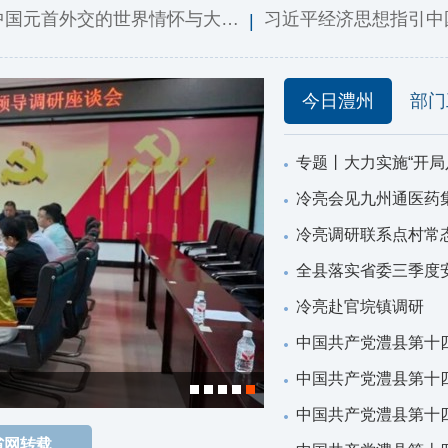
中国元首外交的世界情怀与大…
习近平经济思想指引中
|
今日澧州
部门
专题丨大力实施“开局
冷亮会见九州通医药
冷亮调研联系点村常
全县落实省委三季度
冷亮赴官垸镇调研
中国共产党澧县第十
中国共产党澧县第十
专题丨大力实施“开局八
中国共产党澧县第十
省网转载