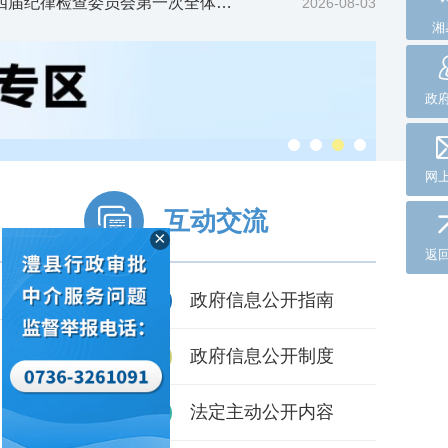
四届纪律检查委员会第一次全体…
2026-08-03
湘
政
网
1
2
3
4

互动交流
返
×
政府信息公开指南

2026-06-08
政府信息公开制度

2026-02-02
法定主动公开内容

2025-12-25