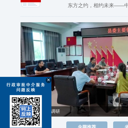
东方之约，相约未来——
×
冷亮赴官垸镇调研
央网推荐