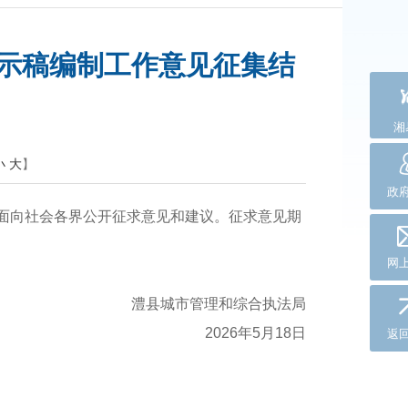
》公示稿编制工作意见征集结
湘
小
大
】
政
示稿》面向社会各界公开征求意见和建议。征求意见期
网
澧县城市管理和综合执法局
2026年5月18日
返