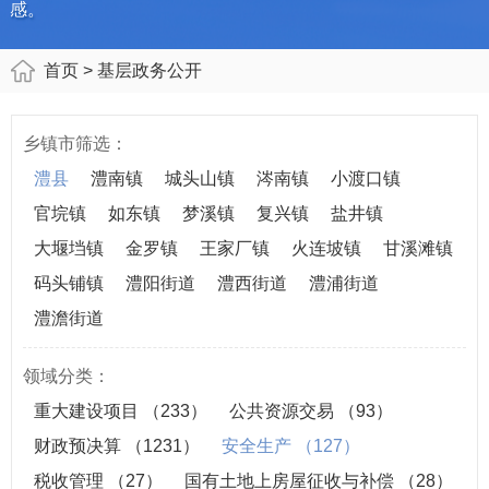
感。
首页
> 基层政务公开
乡镇市筛选：
澧县
澧南镇
城头山镇
涔南镇
小渡口镇
官垸镇
如东镇
梦溪镇
复兴镇
盐井镇
大堰垱镇
金罗镇
王家厂镇
火连坡镇
甘溪滩镇
码头铺镇
澧阳街道
澧西街道
澧浦街道
澧澹街道
领域分类：
重大建设项目
（233）
公共资源交易
（93）
财政预决算
（1231）
安全生产
（127）
税收管理
（27）
国有土地上房屋征收与补偿
（28）