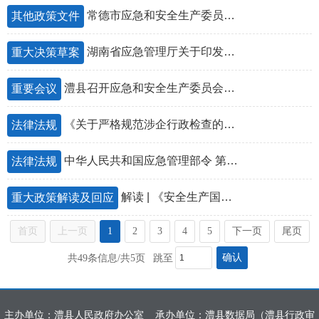
常德市应急和安全生产委员会办公室关于印发《关于加强木质结构古街区等消防安全重点场所安全整治工作方案》的通知
其他政策文件
湖南省应急管理厅关于印发湖南省安全生产领域违法行为不予行政处罚从轻行政处罚减轻行政处罚不予行政强制事项清单(试行)的通知
重大决策草案
澧县召开应急和安全生产委员会2025年第一次全体（扩大）会议
重要会议
《关于严格规范涉企行政检查的实施方案》（全文）
法律法规
中华人民共和国应急管理部令 第12号
法律法规
解读 | 《安全生产国家标准制修订统筹协调工作细则》
重大政策解读及回应
首页
上一页
1
2
3
4
5
下一页
尾页
确认
共49条信息/共5页
跳至
主办单位：澧县人民政府办公室
承办单位：澧县数据局（澧县行政审