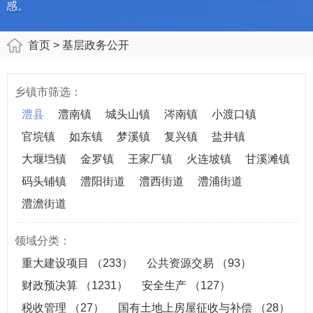
感。
首页
> 基层政务公开
乡镇市筛选：
澧县
澧南镇
城头山镇
涔南镇
小渡口镇
官垸镇
如东镇
梦溪镇
复兴镇
盐井镇
大堰垱镇
金罗镇
王家厂镇
火连坡镇
甘溪滩镇
码头铺镇
澧阳街道
澧西街道
澧浦街道
澧澹街道
领域分类：
重大建设项目
（233）
公共资源交易
（93）
财政预决算
（1231）
安全生产
（127）
税收管理
（27）
国有土地上房屋征收与补偿
（28）