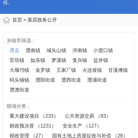
感。
首页
> 基层政务公开
乡镇市筛选：
澧县
澧南镇
城头山镇
涔南镇
小渡口镇
官垸镇
如东镇
梦溪镇
复兴镇
盐井镇
大堰垱镇
金罗镇
王家厂镇
火连坡镇
甘溪滩镇
码头铺镇
澧阳街道
澧西街道
澧浦街道
澧澹街道
领域分类：
重大建设项目
（233）
公共资源交易
（93）
财政预决算
（1231）
安全生产
（127）
税收管理
（27）
国有土地上房屋征收与补偿
（28）