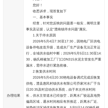
　　您好！
　　收悉诉求，现答复如下
　　一、基本事实
　　经查，针对您反映的问题逐一核实，阐明主要
事实及证据，认定“澧南镇停水问题”属实。
　　1.关于停水原因
　　2026年5月4日7:30至17:30，因艳电厂区供电
设备停电改造升级，造成水厂生产设备无法正常运
行，全域供水临时中断；2026年5月5日11:30至14:
30，杨氏棉被加工厂门口DN315水泥主管发生严重
漏水，需停水进行紧急抢修。
　　2.恢复供水时间
　　2026年5月4日20:30艳电设备调式完成后恢复
供电，澧县惠民村镇供水有限公司乔家河水厂于当
日20:35及时启动供水系统，由于本次停水时间
办理结果
长，供水主管道水已经放空，距离水厂较远及地势
偏高区域，通水时间相应有所推迟，距离水厂近、
地势低洼区域优先恢复供水。5月5日14:00杨氏棉