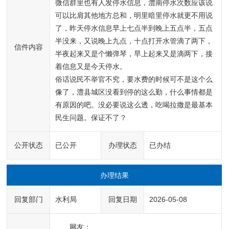
微信群里也有人发停水信息，澧南停水次数应该说
可以比肩其他地方总和，明里暗里停水就更不用说
了，昨天停水信息早上七点半到晚上五点半，五点
半没来，又说晚上九点，十点打开水管滴了两下，
信件内容
半夜起来又是个懒弹琴，早上起来又是滴两下，接
着信息又是今天停水。

俗话说民不举官不究，要水费的时候可不是这个么
像了，澧县城区没看到停的这么勤，什么事情都是
有原因的吧。没必要说这么透，吃喝拉撒是最基本
民生问题。保证不了？
公开状态
已公开
办理状态
已办结
办理结果
回复部门
水利局
回复日期
2026-05-08
　　网友：