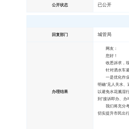
已公开
公开状态
城管局
回复部门
　　网友：
　　您好！
　　收悉诉求，
　　针对洒水车
　　一是优化作
明确“见人关水
办理结果
以避免水花溅湿行
到“接诉即办、办
　　我们将充分
切实提升市民出