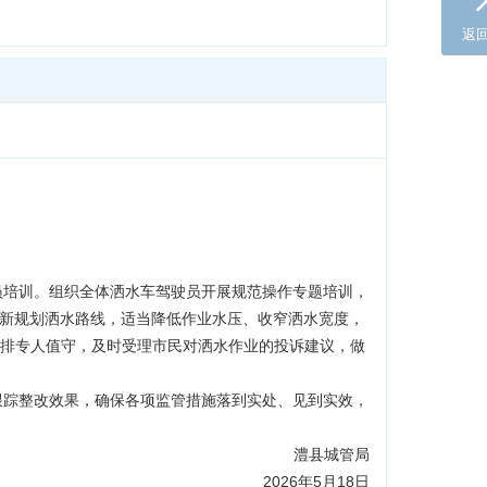
返
员培训。组织全体洒水车驾驶员开展规范操作专题培训，
重新规划洒水路线，适当降低作业水压、收窄洒水宽度，
），安排专人值守，及时受理市民对洒水作业的投诉建议，做
跟踪整改效果，确保各项监管措施落到实处、见到实效，
　　澧县城管局
　　2026年5月18日