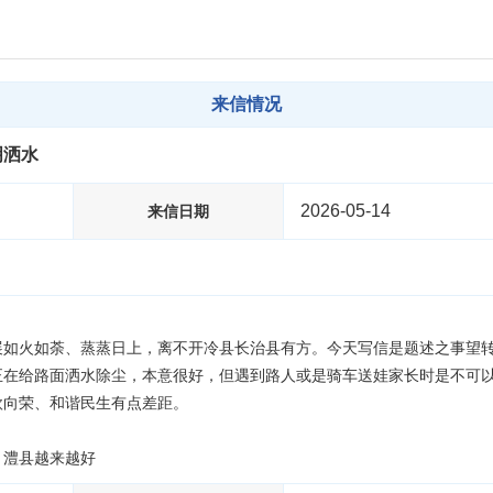
来信情况
明洒水
2026-05-14
来信日期
展如火如荼、蒸蒸日上，离不开冷县长治县有方。今天写信是题述之事望
正在给路面洒水除尘，本意很好，但遇到路人或是骑车送娃家长时是不可
向荣、和谐民生有点差距。

、澧县越来越好