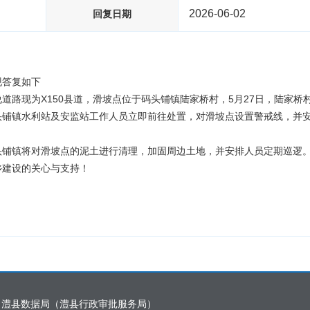
2026-06-02
回复日期
现答复如下
道路现为X150县道，滑坡点位于码头铺镇陆家桥村，5月27日，陆家
头铺镇水利站及安监站工作人员立即前往处置，对滑坡点设置警戒线，并安
头铺镇将对滑坡点的泥土进行清理，加固周边土地，并安排人员定期巡逻
乡建设的关心与支持！
：澧县数据局（澧县行政审批服务局）