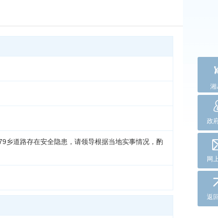
湘
政
79乡道路存在安全隐患，请领导根据当地实事情况，酌
网
返