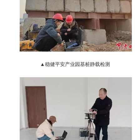
▲
稳健平安产业园基桩静载检测