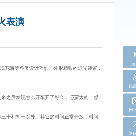
火表演
】
湘
瑰花海等各类设计巧妙、外形精致的灯光装置，
政
。
进来之后发现怎么开车开了好久，还蛮大的，感
网
年三十和初一以外，其它的时间正常开放，时间
返