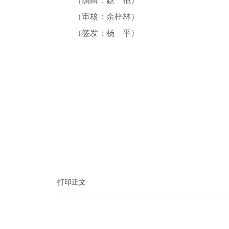
（编辑：赵 艳）
（审核：余梓林）
（签发：杨 平）
打印正文