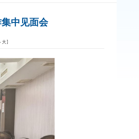
作集中见面会
小
大
】