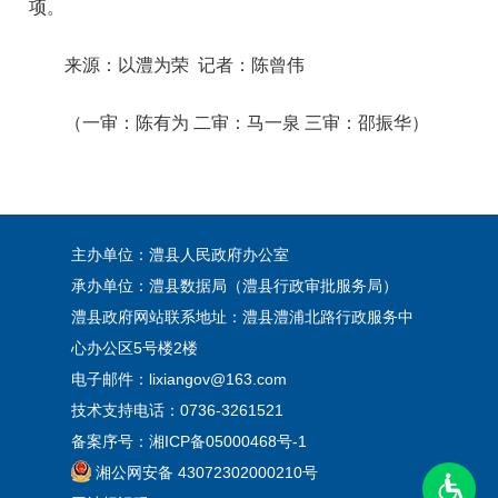
项。
来源：以澧为荣 记者：
陈曾伟
（一审：陈有为 二审：马一泉 三审：邵振华）
主办单位：澧县人民政府办公室
承办单位：澧县数据局（澧县行政审批服务局）
澧县政府网站联系地址：澧县澧浦北路行政服务中
心办公区5号楼2楼
电子邮件：lixiangov@163.com
技术支持电话：0736-3261521
备案序号：
湘ICP备05000468号-1
湘公网安备 43072302000210号