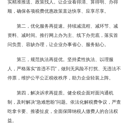
实精准推送、政策找人。让企业看得清、算得明、办得
顺，确保各项税费优惠政策直达快享、应享尽享。
第二，优化服务再提速。持续减流程、减环节、减
资料、减时间。推行网上办为主、线下办兜底，落实首
问负责、容缺办理，让企业办事省心、服务贴心。
第三，规范执法再提优。坚持柔性执法、以理服
人，严格落实“首违不罚”，做到无风险不打扰、无违法不
停票，维护公平公正税收秩序，助力企业轻装上阵。
第四，解决诉求再提质。健全税企面对面沟通机
制，及时解决“急难愁盼”问题。依法化解税费争议，严查
吃拿卡要、推诿扯皮，全面保障纳税人缴费人的合法权
益。