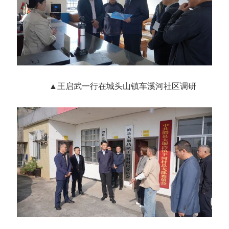
▲
王启武一行
在城头山镇车溪河社区调研