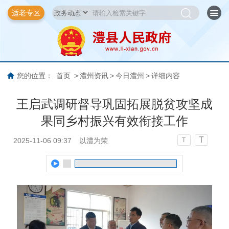
适老专区
您的位置：
首页
>
澧州资讯
>
今日澧州
>
详细内容
王启武调研督导巩固拓展脱贫攻坚成
果同乡村振兴有效衔接工作
T
2025-11-06 09:37
以澧为荣
T