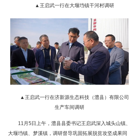
▲
王启武一行在
大堰垱镇干河村
调研
▲
王启武一行在
济新源生态科技（澧县）有限公司
生产车间调研
11月5日上午，澧县县委书记王启武深入城头山镇、
大堰垱镇、梦溪镇，调研督导巩固拓展脱贫攻坚成果同