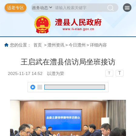
适老专区
您的位置：
首页
>
澧州资讯
>
今日澧州
>
详细内容
王启武在澧县信访局坐班接访
T
2025-11-17 14:52
以澧为荣
T