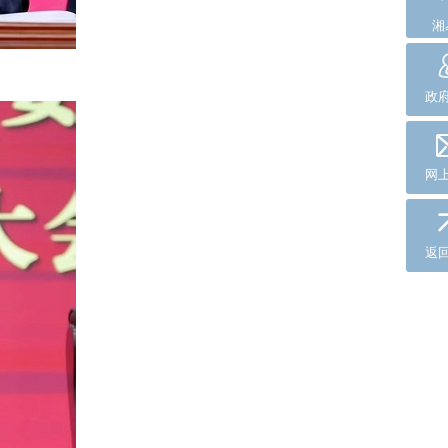
湘
政
网
返