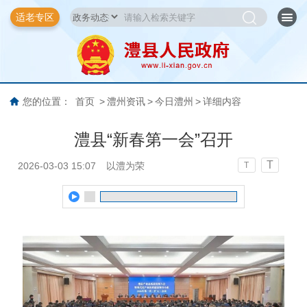
适老专区
您的位置：
首页
>
澧州资讯
>
今日澧州
>
详细内容
澧县“新春第一会”召开
T
2026-03-03 15:07
以澧为荣
T