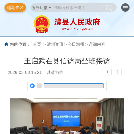
适老专区
您的位置：
首页
>
澧州资讯
>
今日澧州
>
详细内容
王启武在县信访局坐班接访
T
2026-03-03 15:21
以澧为荣
T