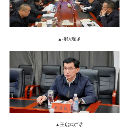
▲
接访现场
▲
王启武讲话