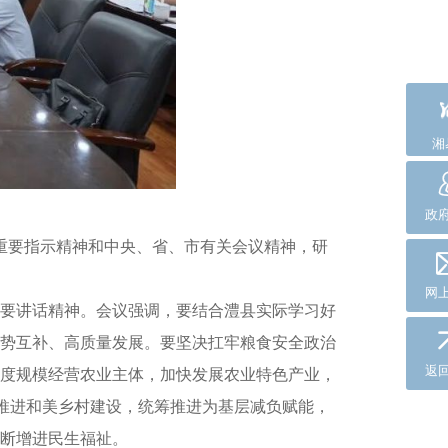
湘
政
、重要指示精神和中央、省、市有关会议精神，研
网
要讲话精神。会议强调，要结合澧县实际学习好
势互补、高质量发展。要坚决扛牢粮食安全政治
返
度规模经营农业主体，加快发展农业特色产业，
宜推进和美乡村建设，统筹推进为基层减负赋能，
断增进民生福祉。