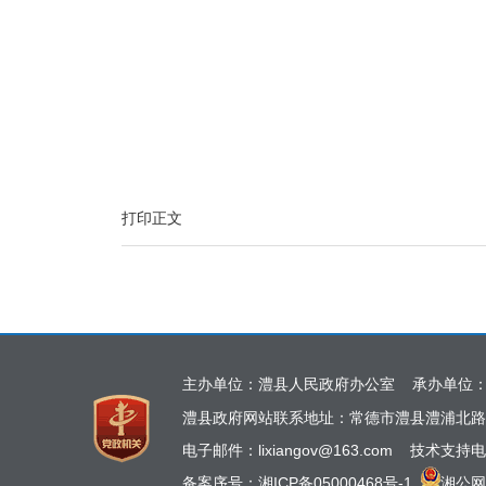
打印正文
主办单位：澧县人民政府办公室 承办单位
澧县政府网站联系地址：常德市澧县澧浦北路
电子邮件：lixiangov@163.com 技术支持电
备案序号：
湘ICP备05000468号-1
湘公网安