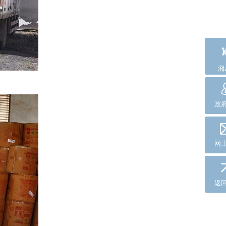
湘
政
网
返