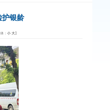
检护银龄
字体：
小
大
】