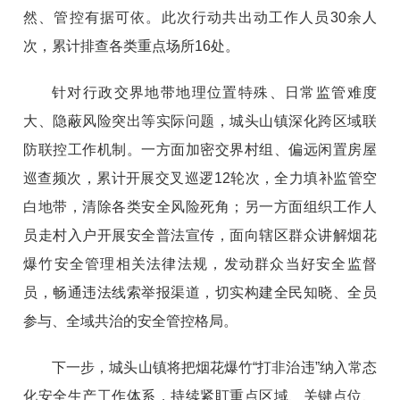
然、管控有据可依。此次行动共出动工作人员30余人
次，累计排查各类重点场所16处。
针对行政交界地带地理位置特殊、日常监管难度
大、隐蔽风险突出等实际问题，城头山镇深化跨区域联
防联控工作机制。一方面加密交界村组、偏远闲置房屋
巡查频次，累计开展交叉巡逻12轮次，全力填补监管空
白地带，清除各类安全风险死角；另一方面组织工作人
员走村入户开展安全普法宣传，面向辖区群众讲解烟花
爆竹安全管理相关法律法规，发动群众当好安全监督
员，畅通违法线索举报渠道，切实构建全民知晓、全员
参与、全域共治的安全管控格局。
下一步，城头山镇将把烟花爆竹“打非治违”纳入常态
化安全生产工作体系，持续紧盯重点区域、关键点位、