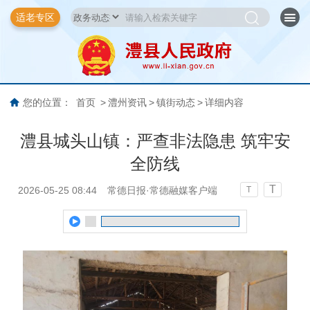
适老专区
您的位置：
首页
>
澧州资讯
>
镇街动态
>
详细内容
澧县城头山镇：严查非法隐患 筑牢安
全防线
T
2026-05-25 08:44
常德日报·常德融媒客户端
T