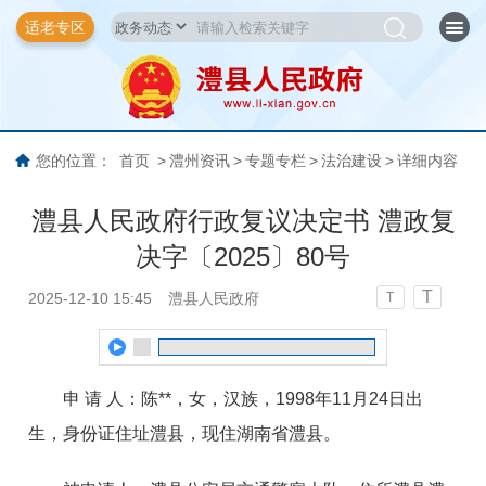
适老专区
您的位置：
首页
>
澧州资讯
>
专题专栏
>
法治建设
>
详细内容
澧县人民政府行政复议决定书 澧政复
决字〔2025〕80号
T
2025-12-10 15:45
澧县人民政府
T
申 请 人
：
陈**
，女，汉族，1998年11月24日出
生，身份证住址澧县，现住湖南省澧县
。