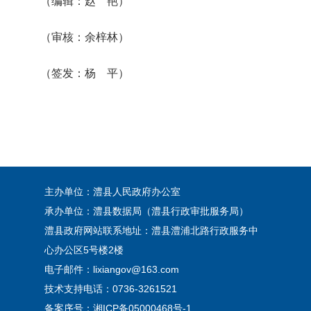
（编辑：赵 艳）
（审核：余梓林）
（签发：杨 平）
主办单位：澧县人民政府办公室
承办单位：澧县数据局（澧县行政审批服务局）
澧县政府网站联系地址：澧县澧浦北路行政服务中
心办公区5号楼2楼
电子邮件：lixiangov@163.com
技术支持电话：0736-3261521
备案序号：
湘ICP备05000468号-1