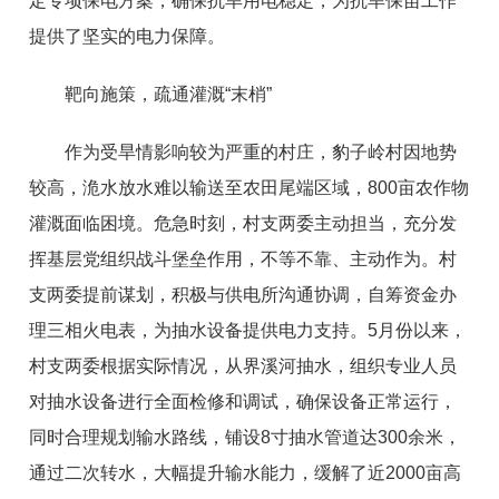
定专项保电方案，确保抗旱用电稳定，为抗旱保苗工作
提供了坚实的电力保障。
靶向施策，疏通灌溉“末梢”
作为受旱情影响较为严重的村庄，豹子岭村因地势
较高，洈水放水难以输送至农田尾端区域，800亩农作物
灌溉面临困境。危急时刻，村支两委主动担当，充分发
挥基层党组织战斗堡垒作用，不等不靠、主动作为。村
支两委提前谋划，积极与供电所沟通协调，自筹资金办
理三相火电表，为抽水设备提供电力支持。5月份以来，
村支两委根据实际情况，从界溪河抽水，组织专业人员
对抽水设备进行全面检修和调试，确保设备正常运行，
同时合理规划输水路线，铺设8寸抽水管道达300余米，
通过二次转水，大幅提升输水能力，缓解了近2000亩高