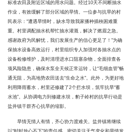
标准农田及附近区域的用水问题。经过10天不间断抽水
作业，有效缓解了部分区域的旱情。一位参与抗旱的村
民表示：“遭遇旱情时，缺水导致我家播种插秧困难重
重。村里调配抽水机帮忙抽水灌溉，解决了燃眉之急。
感谢政府为民解忧，我们发展生产的信心更足了！”为确
保抽水设备高效运行，村里组织专人加强对各抽水点的
设备检修维护，及时清理进水口阻塞杂物，全面排查各
项风险隐患，确保水泵全天候正常运转，让“毛细血管”畅
通无阻，为高地势农田送去“生命之水”。此外，为更好地
利用降雨蓄水，村里还修建了2个拦水坝，筑牢抗旱“蓄
水池”。从协调电力到修建水坝，豹子岭村的抗旱行动是
盐井镇干群齐心抗旱的缩影。
旱情无情人有情，齐心协力渡难关。盐井镇将继续
以“时时放心不下”的责任感，密切关注天气变化和旱情发