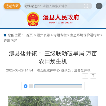
适老专区
您的位置：
首页
>
澧州资讯
>
专题专栏
>
生态环境保护进行时
>
详细内容
澧县盐井镇： 三级联动破旱局 万亩
农田焕生机
2025-05-29 14:54
澧县融媒体中心 通讯员：澧县盐井镇
T
T