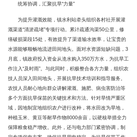
统筹协调，汇聚抗旱“力量”
为提升灌溉效能，镇水利站牵头组织各村社开展灌
溉渠道“清淤疏堵”专项行动。累计疏通沟渠50公里，修
缮破损渠段15处，有效提升了渠道输水效率，让宝贵的
水源能够顺畅地流进田间地头。面对水资源短缺问题，3
月底，镇政府投入资金从洈水购入350万方水，为抗旱工
作注入“及时雨”。与此同时，积极整合各方力量，组织农
技人员深入田间地头，开展抗旱技术培训和指导服务。
农技人员耐心地向群众讲解灌溉、施肥、病虫害防治等
多个方面抗旱保苗的关键技术和方法。针对旱情严重区
域，因地制宜地组织农户进行改种，将水田改为旱地，
种植玉米、黄豆等耐旱作物8000余亩，以硬核举措全力
保障粮食稳产增收。此外，还与电力部门紧密协调，制