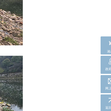
湘
政
网
返