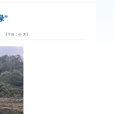
绿”
镇
【字体：
小
大
】