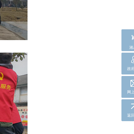
湘
政
网
返