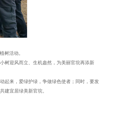
务植树活动。
小树迎风而立、生机盎然，为美丽官垸再添新
动起来，爱绿护绿，争做绿色使者；同时，要发
共建宜居绿美新官垸。