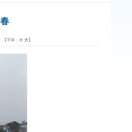
片春
【字体：
小
大
】