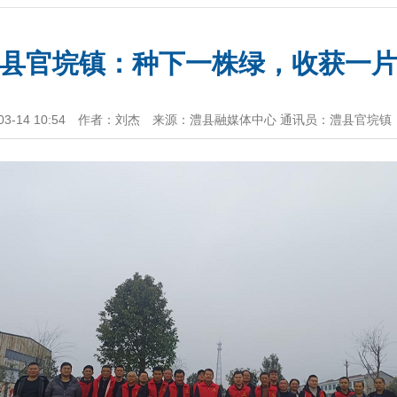
县官垸镇：种下一株绿，收获一
-14 10:54
作者：刘杰
来源：澧县融媒体中心 通讯员：澧县官垸镇