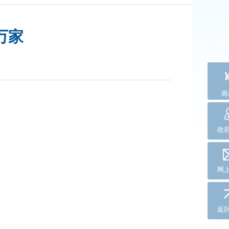
万家
湘
政
网
返