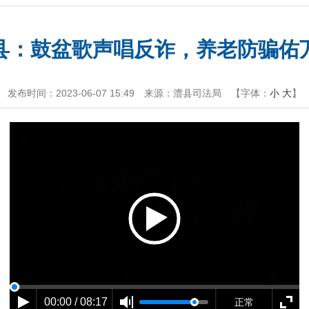
县：鼓盆歌声唱反诈，养老防骗佑
发布时间：2023-06-07 15:49
来源：澧县司法局
【字体：
小
大
】
00:00 / 08:17
正常