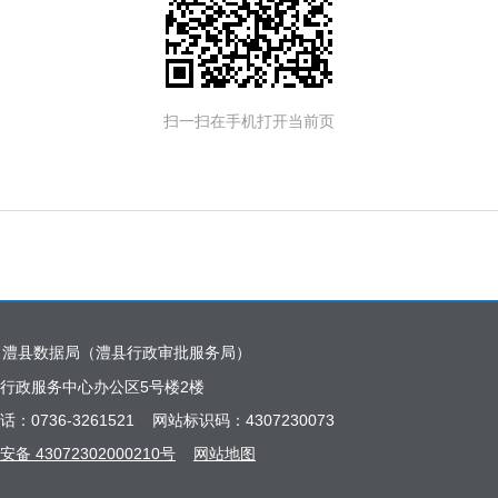
扫一扫在手机打开当前页
：澧县数据局（澧县行政审批服务局）
行政服务中心办公区5号楼2楼
话：0736-3261521 网站标识码：4307230073
备 43072302000210号
网站地图