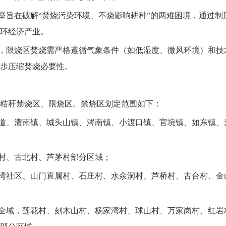
此举旨在破解“焚烧污染环境、不烧影响耕种”的两难困境，通过
环经济产业。
出，限烧区焚烧需严格遵循气象条件（如低湿度、微风环境）和
步压缩焚烧必要性。
秸秆禁烧区、限烧区。禁烧区划定范围如下：
街道、澧南镇、城头山镇、涔南镇、小渡口镇、官垸镇、如东镇
年村、古北村、芦茅村部分区域；
园湾社区、山门直属村、石庄村、水氽洞村、芦桥村、古台村、
村全域，莲花村、刻木山村、杨家湾村、球山村、万家岗村、红