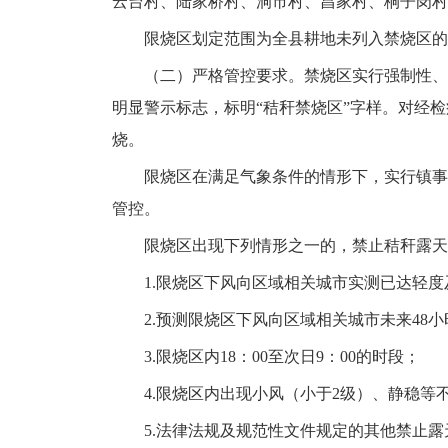
云台村、陆家桥村、洞市村、昌家村、桐子岗村
限烧区划定范围为全县耕地未列入禁烧区的
（二）严格管控要求。禁烧区实行强制性、
明显警示标志，标明“秸秆禁烧区”字样。对经
烧。
限烧区在满足气象条件的情形下，实行镇事
管控。
限烧区出现下列情形之一的，禁止秸秆露天
1.限烧区下风向区域相关城市实测已达轻
2.预测限烧区下风向区域相关城市未来48
3.限烧区内18：00至次日9：00的时段；
4.限烧区内出现小风（小于2级）、静稳等
5.法律法规及规范性文件规定的其他禁止