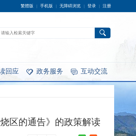
繁體版
手机版
无障碍浏览
登录
注册
|
|
|
|
读回应
政务服务
互动交流


限烧区的通告》的政策解读