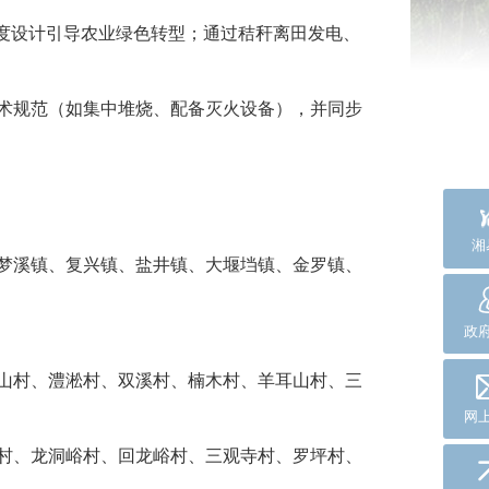
制度设计引导农业绿色转型；通过秸秆离田发电、
技术规范（如集中堆烧、配备灭火设备），并同步
湘
、梦溪镇、复兴镇、盐井镇、大堰垱镇、金罗镇、
政
金山村、澧淞村、双溪村、楠木村、羊耳山村、三
网
岩村、龙洞峪村、回龙峪村、三观寺村、罗坪村、