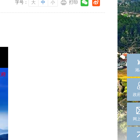
字号：
大
中
小
打印
湘
政
网