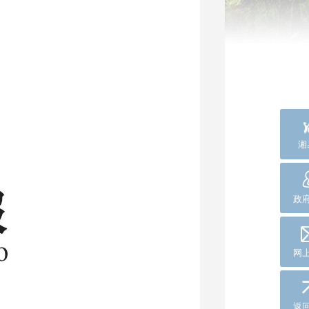
湘
政
网
返