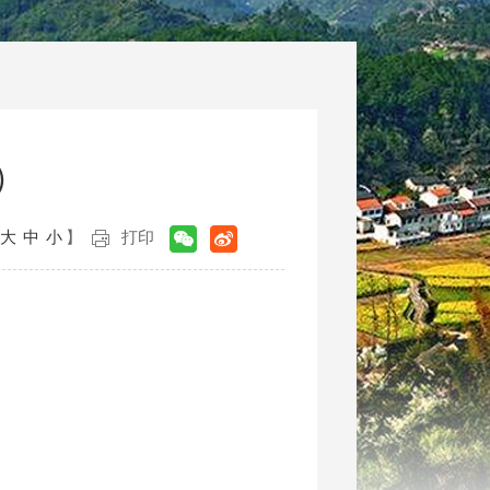
）
大
中
小
】
打印