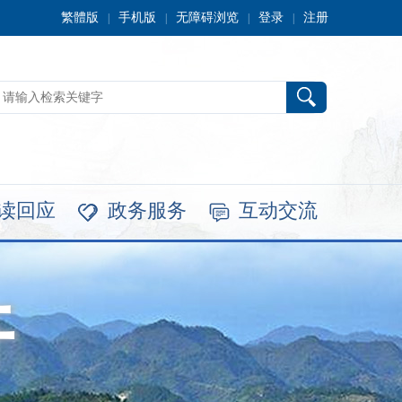
繁體版
手机版
无障碍浏览
登录
注册
|
|
|
|
读回应
政务服务
互动交流


开