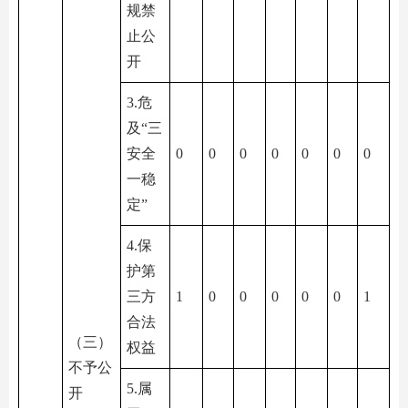
规禁
止公
开
3.危
及“三
安全
0
0
0
0
0
0
0
一稳
定”
4.保
护第
三方
1
0
0
0
0
0
1
合法
（三）
权益
不予公
5.属
开