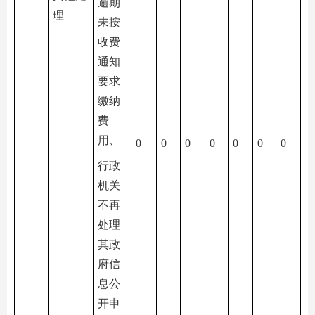
逾期
理
未按
收费
通知
要求
缴纳
费
用、
0
0
0
0
0
0
0
行政
机关
不再
处理
其政
府信
息公
开申