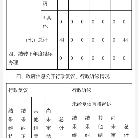
请
3.其
0
0
0
0
0
0
0
他
（七）总计
44
0
0
0
0
0
44
四、结转下年度继续
0
0
0
0
0
0
0
办理
四、政府信息公开行政复议、行政诉讼情况
行政复议
行政诉讼
未经复议直接起诉
结
结
其
尚
结
结
其
尚
果
果
他
未
总
果
果
他
未
总
维
纠
结
审
计
维
纠
结
审
计
持
正
果
结