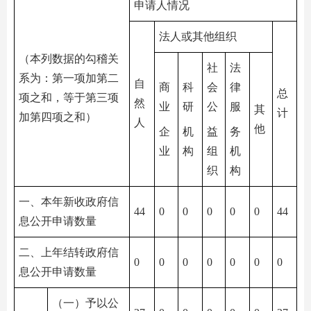
申请人情况
法人或其他组织
（本列数据的勾稽关
社
法
系为：第一项加第二
自
商
科
会
律
总
项之和，等于第三项
然
业
研
公
服
其
计
加第四项之和）
人
他
企
机
益
务
业
构
组
机
织
构
一、本年新收政府信
44
0
0
0
0
0
44
息公开申请数量
二、上年结转政府信
0
0
0
0
0
0
0
息公开申请数量
（一）予以公