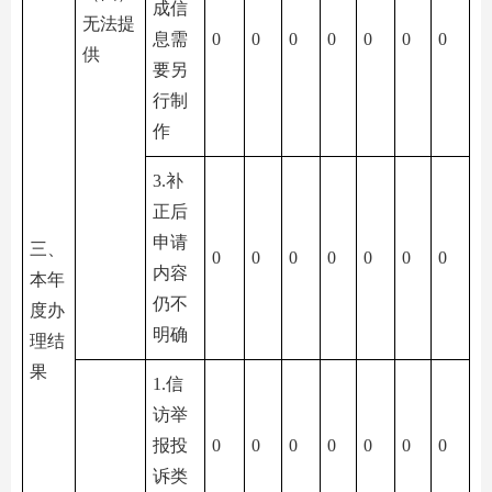
成信
无法提
息需
0
0
0
0
0
0
0
供
要另
行制
作
3.补
正后
申请
三、
0
0
0
0
0
0
0
内容
本年
仍不
度办
明确
理结
果
1.信
访举
报投
0
0
0
0
0
0
0
诉类