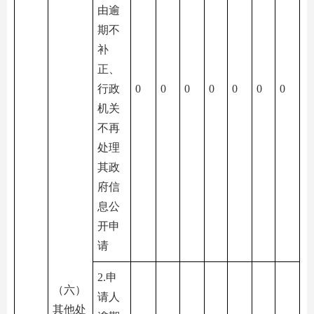
由逾
期不
补
正、
行政
0
0
0
0
0
0
0
机关
不再
处理
其政
府信
息公
开申
请
2.申
（六）
请人
其他处