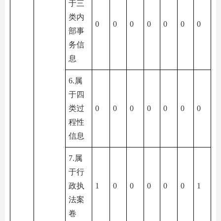
于三
类内
0
0
0
0
0
0
0
部事
务信
息
6.属
于四
类过
0
0
0
0
0
0
0
程性
信息
7.属
于行
政执
1
0
0
0
0
0
1
法案
卷