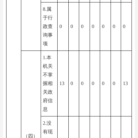
8.属
于行
政查
0
0
0
0
0
0
0
询事
项
1.本
机关
不掌
握相
13
0
0
0
0
0
13
关政
府信
息
2.没
有现
（四）