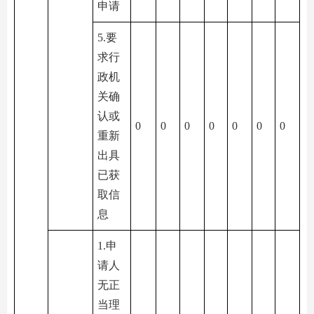
申请
5.要
求行
政机
关确
认或
0
0
0
0
0
0
0
重新
出具
已获
取信
息
1.申
请人
无正
当理