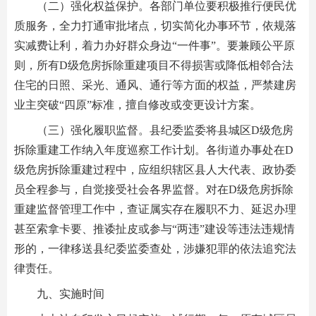
（二）强化权益保护。各部门单位要积极推行便民优
质服务，全力打通审批堵点，切实简化办事环节，依规落
实减费让利，着力办好群众身边“一件事”。要兼顾公平原
则，所有D级危房拆除重建项目不得损害或降低相邻合法
住宅的日照、采光、通风、通行等方面的权益，严禁建房
业主突破“四原”标准，擅自修改或变更设计方案。
（三）强化履职监督。县纪委监委将县城区D级危房
拆除重建工作纳入年度巡察工作计划。各街道办事处在D
级危房拆除重建过程中，应组织辖区县人大代表、政协委
员全程参与，自觉接受社会各界监督。对在D级危房拆除
重建监督管理工作中，查证属实存在履职不力、延迟办理
甚至索拿卡要、推诿扯皮或参与“两违”建设等违法违规情
形的，一律移送县纪委监委查处，涉嫌犯罪的依法追究法
律责任。
九、实施时间