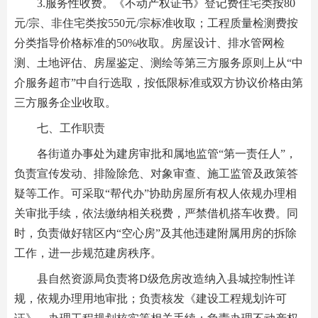
3.服务性收费。《不动产权证书》登记费住宅类按80
元/宗、非住宅类按550元/宗标准收取；工程质量检测费按
分类指导价格标准的50%收取。房屋设计、排水管网检
测、土地评估、房屋鉴定、测绘等第三方服务原则上从“中
介服务超市”中自行选取，按低限标准或双方协议价格由第
三方服务企业收取。
七、工作职责
各街道办事处为建房审批和属地监管“第一责任人”，
负责宣传发动、排险除危、对象审查、施工监管及政策答
疑等工作。可采取“帮代办”协助房屋所有权人依规办理相
关审批手续，依法缴纳相关税费，严禁借机搭车收费。同
时，负责做好辖区内“空心房”及其他违建附属用房的拆除
工作，进一步规范建房秩序。
县自然资源局负责将D级危房改造纳入县城控制性详
规，依规办理用地审批；负责核发《建设工程规划许可