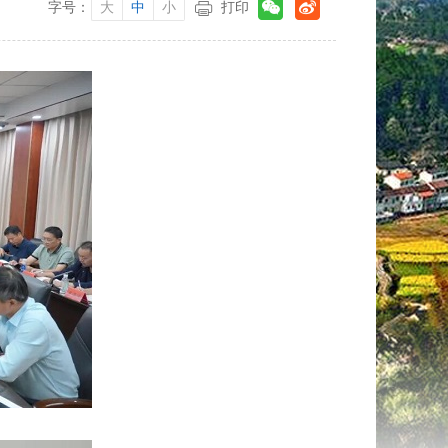
字号：
大
中
小
打印