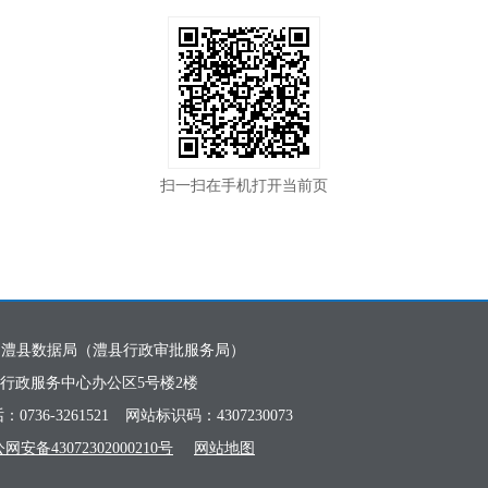
扫一扫在手机打开当前页
：澧县数据局（澧县行政审批服务局）
行政服务中心办公区5号楼2楼
736-3261521
网站标识码：4307230073
网安备43072302000210号
网站地图