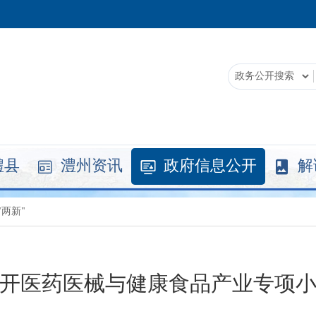
澧县
澧州资讯
政府信息公开
解



"两新"
开医药医械与健康食品产业专项