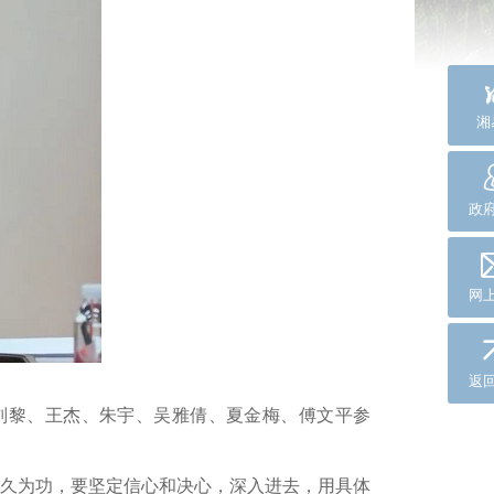
湘
政
网
返
刘黎、王杰、朱宇、吴雅倩、夏金梅、傅文平参
久为功，要坚定信心和决心，深入进去，用具体