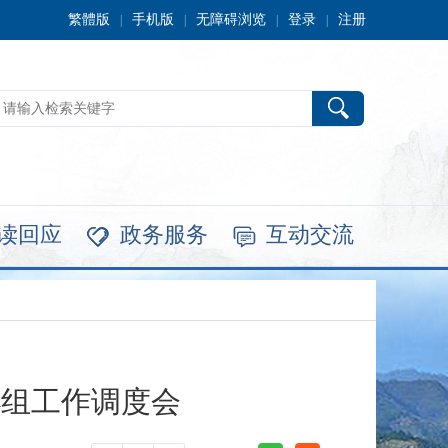
繁體版
手机版
无障碍浏览
登录
注册
|
|
|
|
读回应
政务服务
互动交流


小组工作调度会