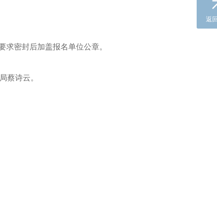
返
按要求密封后加盖报名单位公章。
村局蔡诗云。