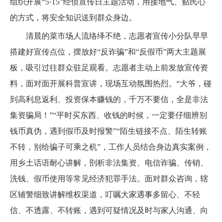
组织开展“5·15”经侦宣传日主题活动，用接地气、贴民心
的方式，将安全知识送到群众身边。
清晨的菜市场人流络绎不绝，志愿者宣传小分队早早
搭建好宣传点位，摆放好“反诈骗”和“反假币”两大主题展
板，吸引过往群众驻足观看。志愿者主动上前发放宣传资
料，面对面开展科普宣讲，现场互动氛围热烈。“大爷，碰
到高利息返利、投资保本赚钱的，千万不要信，全是非法
集资骗局！”“平时买东西、收钱的时候，一定要仔细辨别
钱币真伪，遇到假币及时报警”“陌生链接不点、陌生转账
不转，别给骗子可乘之机”，工作人员结合身边真实案例，
用乡土话语耐心讲解，剖析非法集资、电信诈骗、传销、
洗钱、假币使用等常见经济犯罪手法。面对群众咨询，辖
区辅警细致讲解维权渠道，叮嘱大家遇事多留心、不轻
信、不透露、不转账，遇到可疑情况及时与家人沟通、向