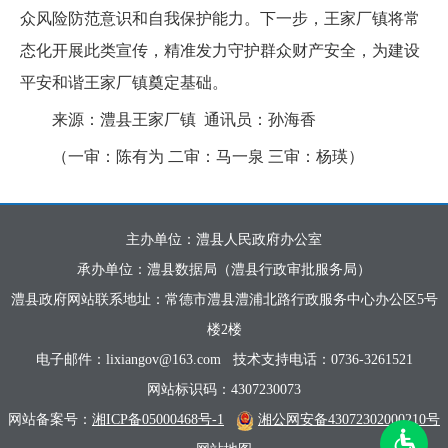
众风险防范意识和自我保护能力。下一步，王家厂镇将常
态化开展此类宣传，精准发力守护群众财产安全，为建设
平安和谐王家厂镇奠定基础。
来源：澧县王家厂镇 通讯员：孙海香
（一审：陈有为 二审：马一泉 三审：杨瑛）
主办单位：澧县人民政府办公室
承办单位：澧县数据局（澧县行政审批服务局）
澧县政府网站联系地址：常德市澧县澧浦北路行政服务中心办公区5号
楼2楼
电子邮件：lixiangov@163.com
技术支持电话：0736-3261521
网站标识码：4307230073
网站备案号：
湘ICP备05000468号-1
湘公网安备43072302000210号