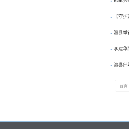
邱献兵
【守护
澧县举
李建华
澧县部
首页