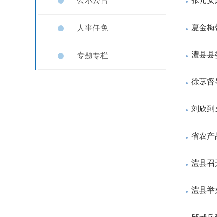
公示公告
张元安
夏金梅
人事任免
澧县县
专题专栏
徐荩督
刘欣到
省农产
澧县召
澧县举