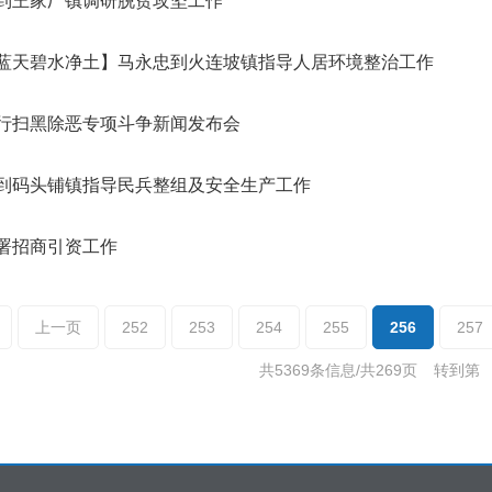
到王家厂镇调研脱贫攻坚工作
蓝天碧水净土】马永忠到火连坡镇指导人居环境整治工作
行扫黑除恶专项斗争新闻发布会
到码头铺镇指导民兵整组及安全生产工作
署招商引资工作
上一页
252
253
254
255
256
257
共5369条信息/共269页
转到第