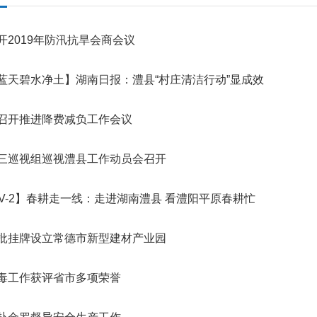
开2019年防汛抗旱会商会议
蓝天碧水净土】湖南日报：澧县“村庄清洁行动”显成效
召开推进降费减负工作会议
三巡视组巡视澧县工作动员会召开
TV-2】春耕走一线：走进湖南澧县 看澧阳平原春耕忙
批挂牌设立常德市新型建材产业园
毒工作获评省市多项荣誉