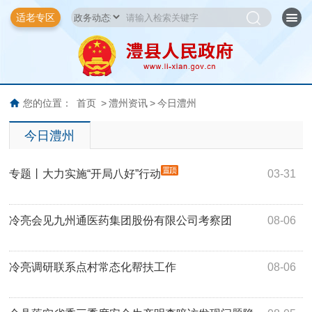
适老专区
您的位置：
首页
>
澧州资讯
>
今日澧州
今日澧州
专题丨大力实施“开局八好”行动
03-31
冷亮会见九州通医药集团股份有限公司考察团
08-06
冷亮调研联系点村常态化帮扶工作
08-06