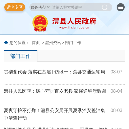
适老专区
您的位置：
首页
>
澧州资讯
>
部门工作
部门工作
贯彻党代会 落实在基层 | 访谈一：澧县交通运输局
08-07
澧县人民医院：暖心守护百岁老兵 家属送锦旗致谢
08-04
夏夜守护不打烊！澧县公安局开展夏季治安整治集
08-03
中清查行动