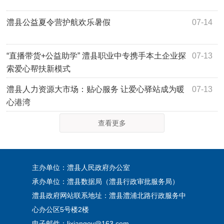
澧县公益夏令营护航欢乐暑假
07-14
“直播带货+公益助学” 澧县职业中专携手本土企业探
07-13
索爱心帮扶新模式
澧县人力资源大市场：贴心服务 让爱心驿站成为暖
07-13
心港湾
查看更多
主办单位：澧县人民政府办公室
承办单位：澧县数据局（澧县行政审批服务局）
澧县政府网站联系地址：澧县澧浦北路行政服务中
心办公区5号楼2楼
电子邮件：lixiangov@163.com