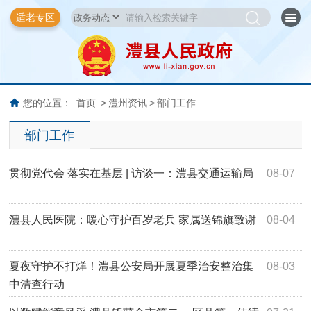
适老专区
您的位置：
首页
>
澧州资讯
>
部门工作
部门工作
贯彻党代会 落实在基层 | 访谈一：澧县交通运输局
08-07
澧县人民医院：暖心守护百岁老兵 家属送锦旗致谢
08-04
夏夜守护不打烊！澧县公安局开展夏季治安整治集
08-03
中清查行动