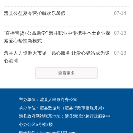
澧县公益夏令营护航欢乐暑假
07-14
“直播带货+公益助学” 澧县职业中专携手本土企业探
07-13
索爱心帮扶新模式
澧县人力资源大市场：贴心服务 让爱心驿站成为暖
07-13
心港湾
查看更多
主办单位：澧县人民政府办公室
承办单位：澧县数据局（澧县行政审批服务局）
澧县政府网站联系地址：澧县澧浦北路行政服务中
心办公区5号楼2楼
电子邮件：lixiangov@163.com