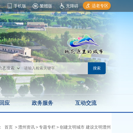
适老专区
手机版
繁體版
无障碍
回应
政务服务
互动交流
：
首页
>
澧州资讯
>
专题专栏
>
创建文明城市 建设文明澧州