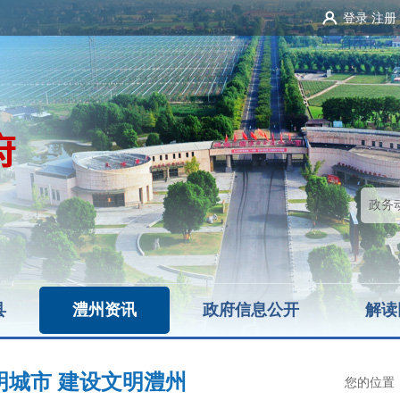
登录
注册
县
澧州资讯
政府信息公开
解读
明城市 建设文明澧州
您的位置