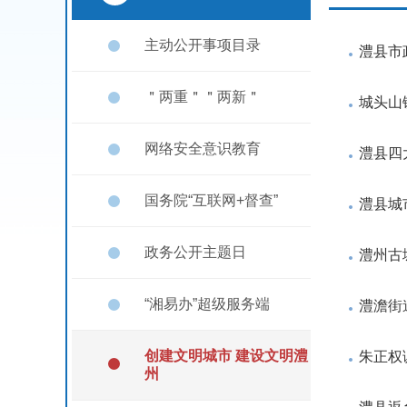
主动公开事项目录
澧县市
＂两重＂＂两新＂
城头山
网络安全意识教育
澧县四
国务院“互联网+督查”
澧县城
政务公开主题日
澧州古
“湘易办”超级服务端
澧澹街
创建文明城市 建设文明澧
朱正权
州