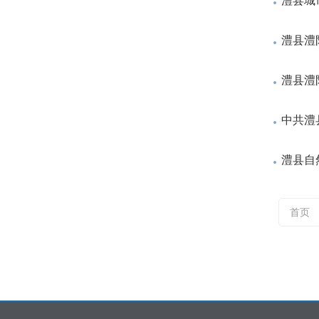
澧县城
澧县澧
澧县澧
中共澧
澧县自
首页