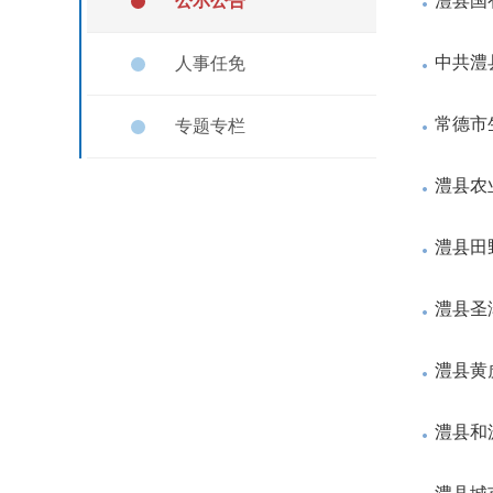
公示公告
澧县国
中共澧
人事任免
常德市
专题专栏
​澧县
澧县田
澧县圣
澧县黄
澧县和