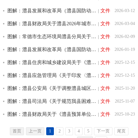
图解：澧县发展和改革局（澧县国防动员办公室）《澧县2025年版行政事业性收费和...
文件
2026-03-12
|
图解：澧县财政局关于澧县2026年城市基础设施配套费收费标准调整政策解读
文件
2026-03-04
|
图解：常德市生态环境局澧县分局关于《关于禁止燃放烟花爆竹的通告》的政策解读
文件
2026-02-09
|
图解：澧县发展和改革局（澧县国防动员办公室）关于《澧县政府定价的经营服务性...
文件
2026-01-19
|
图解：澧县住房和城乡建设局关于《澧县城区居民自建房D级危房拆除重建工作实施...
文件
2025-12-15
|
图解：澧县应急管理局《关于印发〈澧县烟花爆竹经营（零售）布点规划方案（2026-...
文件
2025-12-15
|
图解：澧县公安局《关于调整澧县城区货运车辆限制通行措施的通告》的政策解读
文件
2025-11-20
|
图解：澧县司法局《关于规范我县困难刑满释放人员过渡性生活救助的通知》的政策...
文件
2025-11-07
|
图解：澧县财政局关于《澧县预算单位银行账户管理办法》的政策解读
文件
2025-10-23
|
首页
上一页
1
2
3
4
5
下一页
尾页