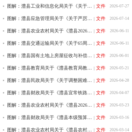
图解：澧县工业和信息化局关于《关于进一步加强澧县电网建设保障工作的通知》政...
文件
2026-07-27
|
图解：澧县应急管理局关于《关于严厉打击烟花爆竹违法违规行为暨有奖征集相关线...
文件
2026-07-14
|
图解：澧县农业农村局关于《澧县2026年度耕地地力保护补贴实施方案》的政策解读
文件
2026-06-11
|
图解：澧县交通运输局关于《关于65周岁及以上老年人乘坐城区公交享受票价优惠政...
文件
2026-06-11
|
图解：澧县国有土地上房屋征收与补偿工作办公室关于《澧县国有土地上房屋征收与...
文件
2026-06-01
|
图解：澧县教育局关于《澧县教育局教师师德失范行为惩戒实施办法（试行）》文件...
文件
2026-05-21
|
图解：澧县民政局关于《关于调整困难群众和残疾人救助保障相关标准的通知》政策...
文件
2026-04-28
|
图解：澧县财政局关于《澧县宜常铁路项目资金管理办法》政策解读
文件
2026-04-07
|
图解：澧县农业农村局关于《澧县2026年早稻生产工作方案》的政策解读
文件
2026-03-23
|
图解：澧县财政局关于《澧县本级预算评审管理暂行办法》政策解读
文件
2026-03-16
|
图解：澧县农业农村局关于《澧县农村村民自建桥梁安全隐患排查整治工作三年行动...
文件
2026-03-14
|